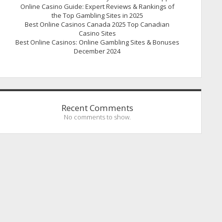
Online Casino Guide: Expert Reviews & Rankings of
the Top Gambling Sites in 2025
Best Online Casinos Canada 2025 Top Canadian
Casino Sites
Best Online Casinos: Online Gambling Sites & Bonuses
December 2024
Recent Comments
No comments to show.