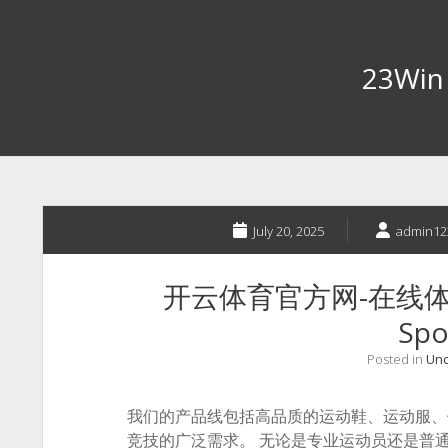
23Win 
July 20, 2025
admin12
开云体育官方网-在线体育视
Spo
Posted in
Unc
我们的产品线包括高品质的运动鞋、运动服、
竞技的广泛需求。 无论是专业运动员还是普