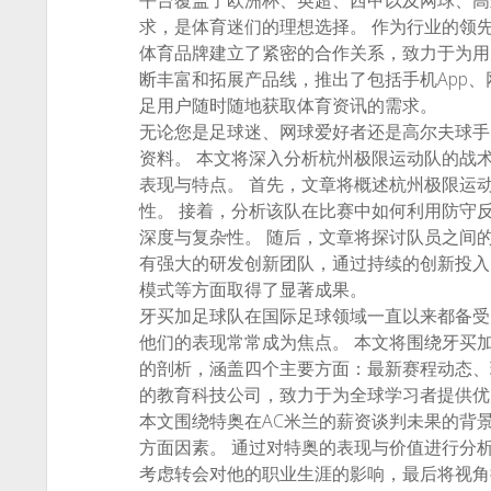
平台覆盖了欧洲杯、英超、西甲以及网球、高
求，是体育迷们的理想选择。 作为行业的领
体育品牌建立了紧密的合作关系，致力于为用
断丰富和拓展产品线，推出了包括手机App
足用户随时随地获取体育资讯的需求。
无论您是足球迷、网球爱好者还是高尔夫球手
资料。 本文将深入分析杭州极限运动队的战
表现与特点。 首先，文章将概述杭州极限运
性。 接着，分析该队在比赛中如何利用防守
深度与复杂性。 随后，文章将探讨队员之间的
有强大的研发创新团队，通过持续的创新投入
模式等方面取得了显著成果。
牙买加足球队在国际足球领域一直以来都备受
他们的表现常常成为焦点。 本文将围绕牙买
的剖析，涵盖四个主要方面：最新赛程动态、球
的教育科技公司，致力于为全球学习者提供优
本文围绕特奥在AC米兰的薪资谈判未果的背
方面因素。 通过对特奥的表现与价值进行分
考虑转会对他的职业生涯的影响，最后将视角