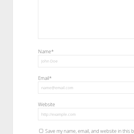
Name*
Email*
Website
Save my name, email, and website in this 