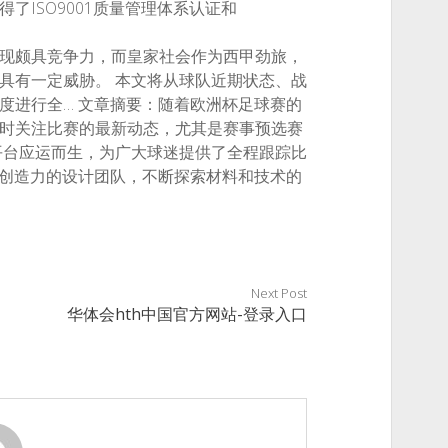
了ISO9001质量管理体系认证和
现颇具竞争力，而皇家社会作为西甲劲旅，
具有一定威胁。 本文将从球队近期状态、战
度进行全… 文章摘要：随着欧洲杯足球赛的
时关注比赛的最新动态，尤其是赛事预选赛
平台应运而生，为广大球迷提供了全程跟踪比
和创造力的设计团队，不断探索材料和技术的
Next Post
华体会hth中国官方网站-登录入口