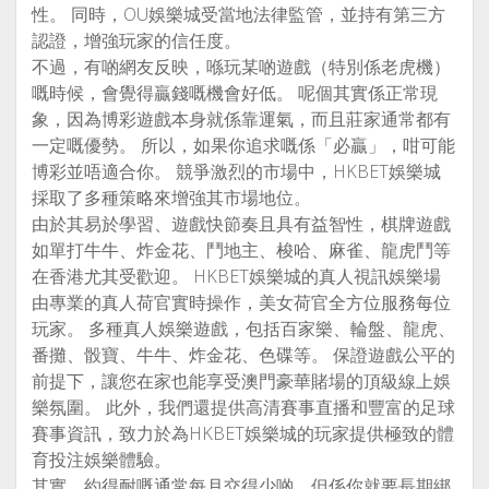
性。 同時，OU娛樂城受當地法律監管，並持有第三方
認證，增強玩家的信任度。
不過，有啲網友反映，喺玩某啲遊戲（特別係老虎機）
嘅時候，會覺得贏錢嘅機會好低。 呢個其實係正常現
象，因為博彩遊戲本身就係靠運氣，而且莊家通常都有
一定嘅優勢。 所以，如果你追求嘅係「必贏」，咁可能
博彩並唔適合你。 競爭激烈的市場中，HKBET娛樂城
採取了多種策略來增強其市場地位。
由於其易於學習、遊戲快節奏且具有益智性，棋牌遊戲
如單打牛牛、炸金花、鬥地主、梭哈、麻雀、龍虎鬥等
在香港尤其受歡迎。 HKBET娛樂城的真人視訊娛樂場
由專業的真人荷官實時操作，美女荷官全方位服務每位
玩家。 多種真人娛樂遊戲，包括百家樂、輪盤、龍虎、
番攤、骰寶、牛牛、炸金花、色碟等。 保證遊戲公平的
前提下，讓您在家也能享受澳門豪華賭場的頂級線上娛
樂氛圍。 此外，我們還提供高清賽事直播和豐富的足球
賽事資訊，致力於為HKBET娛樂城的玩家提供極致的體
育投注娛樂體驗。
其實，約得耐嘅通常每月交得少啲，但係你就要長期綁