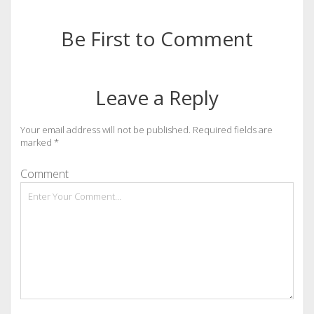
Be First to Comment
Leave a Reply
Your email address will not be published.
Required fields are
marked
*
Comment