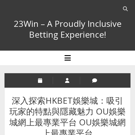
Open
searc
23Win – A Proudly Inclusive
bar
Betting Experience!
open
menu
深入探索HKBET娛樂城：吸引
玩家的特點與隱藏魅力 OU娛樂
城網上最專業平台 OU娛樂城網
上最專業平台